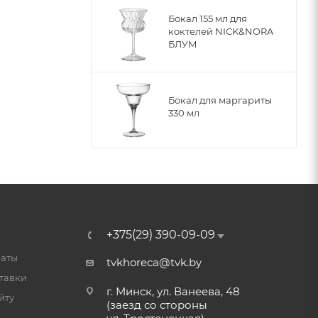
Бокал 155 мл для
коктелей NICK&NORA
БЛУМ
Бокал для маргариты
330 мл
+375(29) 390-09-09
латы
tvkhoreca@tvk.by
тавки
г. Минск, ул. Ванеева, 48
йту
(заезд со стороны