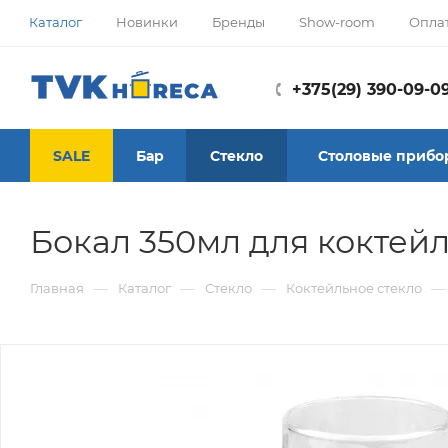
Каталог
Новинки
Бренды
Show-room
Опла
+375(29) 390-09-0
SALE
Бар
Стекло
Столовые прибо
Бокал 350мл для коктей
—
—
—
—
Главная
Каталог
Стекло
Коктейльное стекло