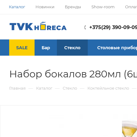
Каталог
Новинки
Бренды
Show-room
Опла
+375(29) 390-09-0
SALE
Бар
Стекло
Столовые прибо
Набор бокалов 280мл (6
—
—
—
—
Главная
Каталог
Стекло
Коктейльное стекло