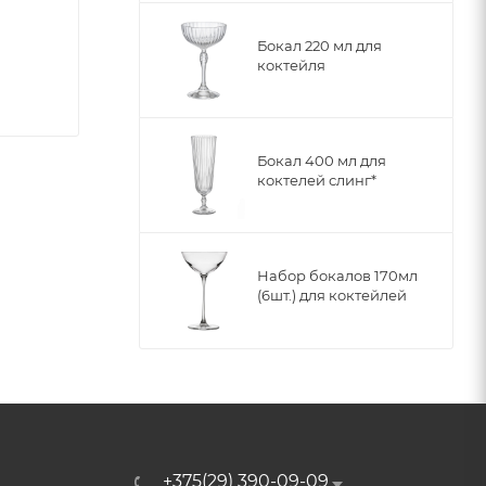
Бокал 220 мл для
коктейля
Бокал 400 мл для
коктелей слинг*
Набор бокалов 170мл
(6шт.) для коктейлей
+375(29) 390-09-09