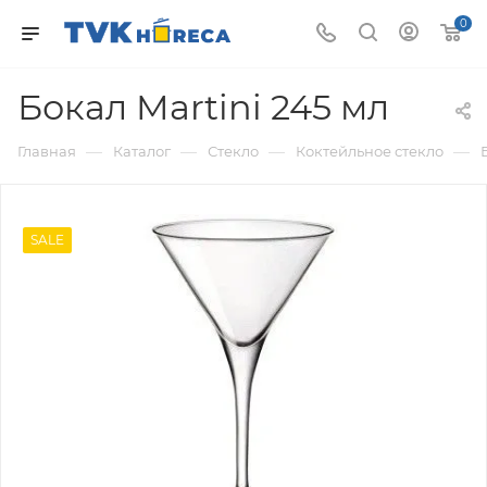
0
Бокал Martini 245 мл
—
—
—
—
Главная
Каталог
Стекло
Коктейльное стекло
SALE