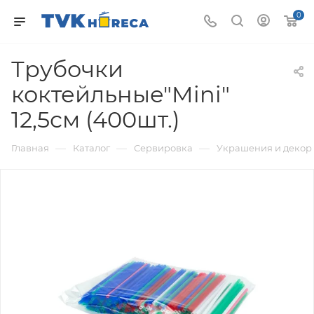
0
Трубочки
коктейльные"Mini"
12,5см (400шт.)
—
—
—
Главная
Каталог
Сервировка
Украшения и декор