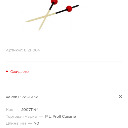
Артикул:
81211064
Ожидается
ХАРАКТЕРИСТИКИ
Код
—
50071144
Торговая марка
—
P.L. Proff Cuisine
Длина, мм
—
70