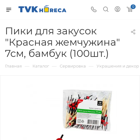
0
Пики для закусок
"Красная жемчужина"
7см, бамбук (100шт.)
—
—
—
Главная
Каталог
Сервировка
Украшения и декор