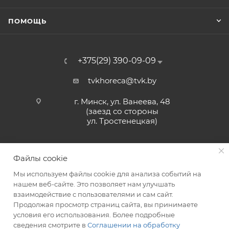
ПОМОЩЬ
+375(29) 390-09-09
tvkhoreca@tvk.by
г. Минск, ул. Ванеева, 48
(заезд со стороны
ул. Тростенецкая)
Файлы cookie
Мы используем файлы cookie для анализа событий на
нашем веб-сайте. Это позволяет нам улучшать
взаимодействие с пользователями и сам сайт.
2026 © ЗАО «ТВК»
Продолжая просмотр страниц сайта, вы принимаете
условия его использования. Более подробные
сведения смотрите в
Соглашении на обработку