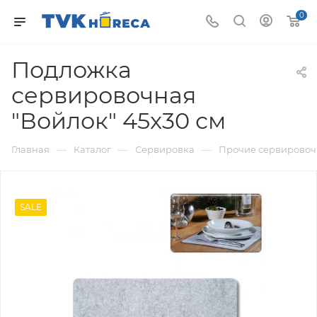
0
Подложка
сервировочная
"Войлок" 45x30 см
—
—
—
Главная
Каталог
Сервировка
Прочие сервировоч
SALE