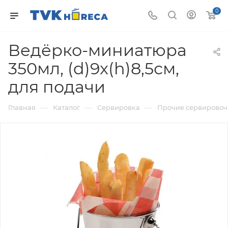
0
Ведёрко-миниатюра
350мл, (d)9x(h)8,5см,
для подачи
—
—
—
Главная
Каталог
Сервировка
Прочие сервировоч