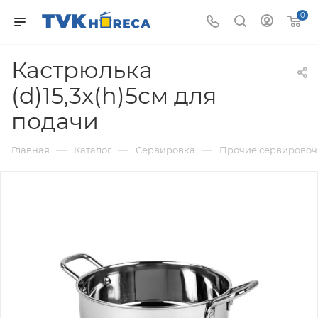
0
Кастрюлька
(d)15,3x(h)5см для
подачи
—
—
—
Главная
Каталог
Сервировка
Прочие сервировоч