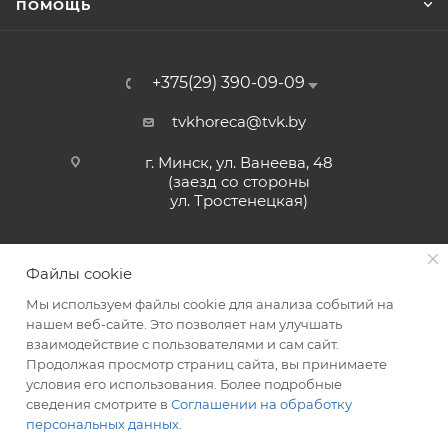
ПОМОЩЬ
+375(29) 390-09-09
tvkhoreca@tvk.by
г. Минск, ул. Ванеева, 48
(заезд со стороны
ул. Тростенецкая)
Файлы cookie
Мы используем файлы cookie для анализа событий на
нашем веб-сайте. Это позволяет нам улучшать
взаимодействие с пользователями и сам сайт.
2026 © ЗАО «ТВК»
Продолжая просмотр страниц сайта, вы принимаете
условия его использования. Более подробные
сведения смотрите в
Соглашении на обработку
персональных данных
.
ITG-SOFT </>
Разработка сайтов в Минске