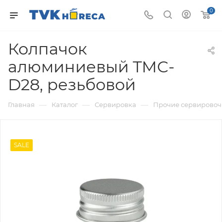
0
Колпачок
алюминиевый TMC-
D28, резьбовой
—
—
—
Главная
Каталог
Сервировка
Прочие сервировоч
SALE