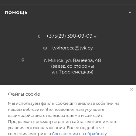
ПОМОЩЬ
+375(29) 390-09-09
tvkhoreca@tvk.by
г. Минск, ул. Ванеева, 48
(заезд со стороны
ул. Тростенецкая)
Файлы cookie
Мы используем файлы cookie для анализа событий на
нашем веб-сайте. Это позволяет нам улучшать
взаимодействие с пользователями и сам сайт.
2026 © ЗАО «ТВК»
Продолжая просмотр страниц сайта, вы принимаете
условия его использования. Более подробные
сведения смотрите в
Соглашении на обработку