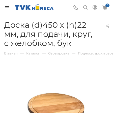
0
Доска (d)450 х (h)22
мм, для подачи, круг,
с желобком, бук
—
—
—
Главная
Каталог
Сервировка
Подносы, доски се