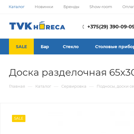
Каталог
Новинки
Бренды
Show-room
Опла
+375(29) 390-09-0
SALE
Бар
Стекло
Столовые прибо
Доска разделочная 65x3
—
—
—
Главная
Каталог
Сервировка
Подносы, доски 
SALE