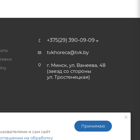
+375(29) 390-09-09
латы
tvkhoreca@tvk.by
тавки
г. Минск, ул. Ванеева, 48
йту
(заезд со стороны
ул. Тростенецкая)
Принимаю
ьзователями и сам сайт.
ITG-SOFT </>
Разработка сайтов в Минске
оглашении на обработку