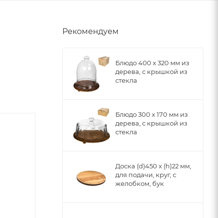
Рекомендуем
Блюдо 400 х 320 мм из
дерева, с крышкой из
стекла
Блюдо 300 х 170 мм из
дерева, с крышкой из
стекла
Доска (d)450 х (h)22 мм,
для подачи, круг, с
желобком, бук