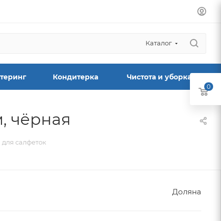
Каталог
теринг
Кондитерка
Чистота и уборка
0
, чёрная
 для салфеток
Доляна