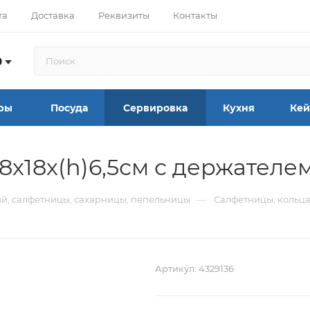
та
Доставка
Реквизиты
Контакты
9
ры
Посуда
Сервировка
Кухня
Кей
х18х(h)6,5см с держателем
—
й, салфетницы, сахарницы, пепельницы
Салфетницы, кольца
Артикул:
4329136