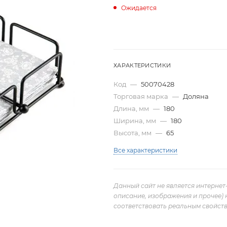
Ожидается
ХАРАКТЕРИСТИКИ
Код
—
50070428
Торговая марка
—
Доляна
Длина, мм
—
180
Ширина, мм
—
180
Высота, мм
—
65
Все характеристики
Данный сайт не является интернет
описание, изображения и прочее) 
соответствовать реальным свойств