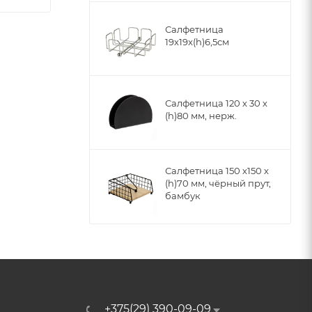
Салфетница
19х19x(h)6,5см
Салфетница 120 х 30 х
(h)80 мм, нерж.
Салфетница 150 х150 х
(h)70 мм, чёрный прут,
бамбук
+375(29) 390-09-09