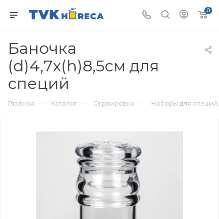
0
Баночка
(d)4,7x(h)8,5см для
специй
—
—
—
Главная
Каталог
Сервировка
Наборы для специй,