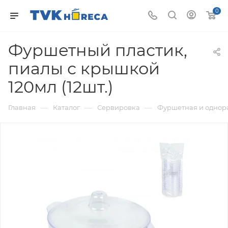
0
Фуршетный пластик,
пиалы с крышкой
120мл (12шт.)
—
—
—
Главная
Каталог
Сервировка
Фуршетная и однор