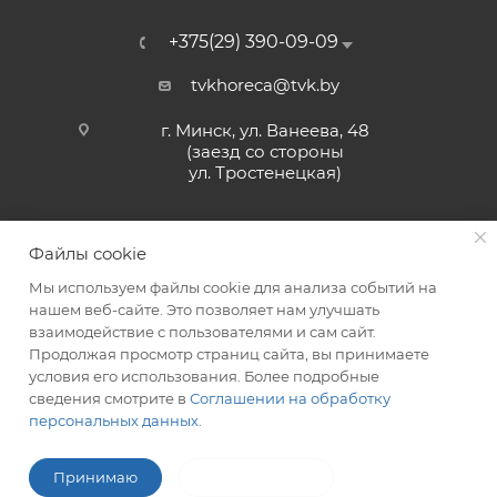
+375(29) 390-09-09
tvkhoreca@tvk.by
г. Минск, ул. Ванеева, 48
(заезд со стороны
ул. Тростенецкая)
Файлы cookie
Мы используем файлы cookie для анализа событий на
нашем веб-сайте. Это позволяет нам улучшать
взаимодействие с пользователями и сам сайт.
2026 © ЗАО «ТВК»
Продолжая просмотр страниц сайта, вы принимаете
условия его использования. Более подробные
сведения смотрите в
Соглашении на обработку
персональных данных
.
ITG-SOFT </>
Разработка сайтов в Минске
Принимаю
Не принимаю