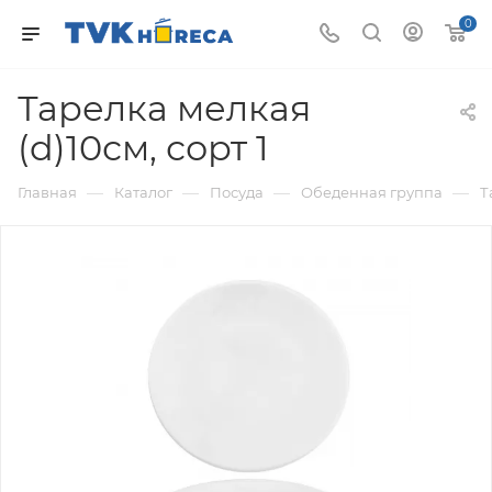
0
Тарелка мелкая
(d)10см, сорт 1
—
—
—
—
Главная
Каталог
Посуда
Обеденная группа
Т