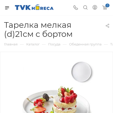
0
Тарелка мелкая
(d)21см с бортом
—
—
—
—
Главная
Каталог
Посуда
Обеденная группа
Т