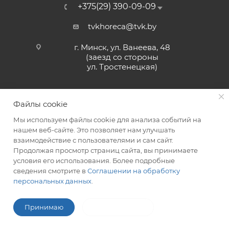
+375(29) 390-09-09
tvkhoreca@tvk.by
г. Минск, ул. Ванеева, 48
(заезд со стороны
ул. Тростенецкая)
Файлы cookie
Мы используем файлы cookie для анализа событий на
нашем веб-сайте. Это позволяет нам улучшать
взаимодействие с пользователями и сам сайт.
2026 © ЗАО «ТВК»
Продолжая просмотр страниц сайта, вы принимаете
условия его использования. Более подробные
сведения смотрите в
Соглашении на обработку
персональных данных
.
ITG-SOFT </>
Разработка сайтов в Минске
Принимаю
Не принимаю