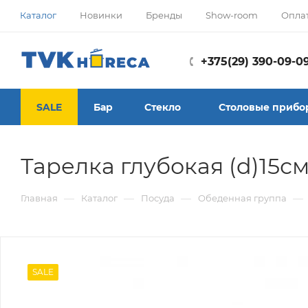
Каталог
Новинки
Бренды
Show-room
Опла
+375(29) 390-09-0
SALE
Бар
Стекло
Столовые прибо
Тарелка глубокая (d)15с
—
—
—
—
Главная
Каталог
Посуда
Обеденная группа
SALE