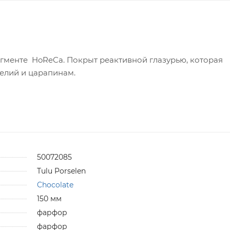
менте HoReCa. Покрыт реактивной глазурью, которая
елий и царапинам.
50072085
Tulu Porselen
Chocolate
150 мм
фарфор
фарфор