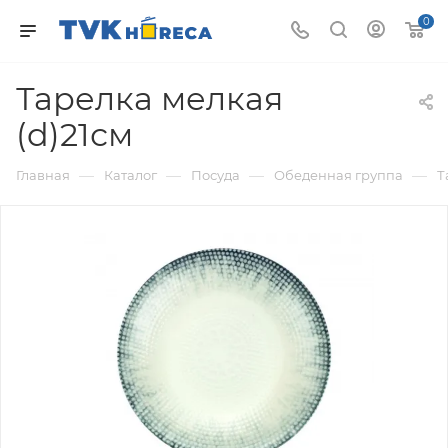
0
Тарелка мелкая
(d)21см
—
—
—
—
Главная
Каталог
Посуда
Обеденная группа
Т