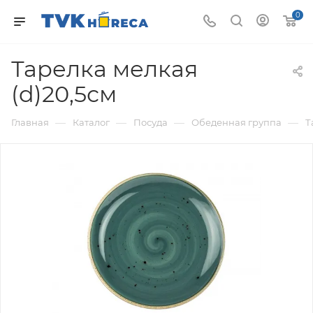
0
Тарелка мелкая
(d)20,5см
—
—
—
—
Главная
Каталог
Посуда
Обеденная группа
Т