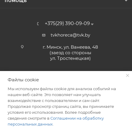
ПОМОЩЬ
+375(29) 390-09-09
tvkhoreca@tvk.by
г. Минск, ул. Ванеева, 48
(заезд со стороны
ул. Тростенецкая)
Файлы cookie
Мы используем файлы cookie для анализа событий на
нашем веб-сайте. Это позволяет нам улучшать
взаимодействие с пользователями и сам сайт.
2026 © ЗАО «ТВК»
Продолжая просмотр страниц сайта, вы принимаете
условия его использования. Более подробные
сведения смотрите в
Соглашении на обработку
персональных данных
.
ITG-SOFT </>
Разработка сайтов в Минске