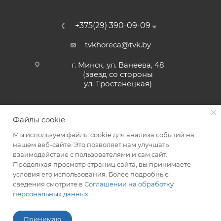
+375(29) 390-09-09
tvkhoreca@tvk.by
г. Минск, ул. Ванеева, 48
(заезд со стороны
ул. Тростенецкая)
Файлы cookie
Мы используем файлы cookie для анализа событий на
нашем веб-сайте. Это позволяет нам улучшать
взаимодействие с пользователями и сам сайт.
2026 © ЗАО «ТВК»
Продолжая просмотр страниц сайта, вы принимаете
условия его использования. Более подробные
сведения смотрите в
Соглашении на обработку
персональных данных
.
ITG-SOFT </>
Разработка сайтов в Минске
Принимаю
Не принимаю