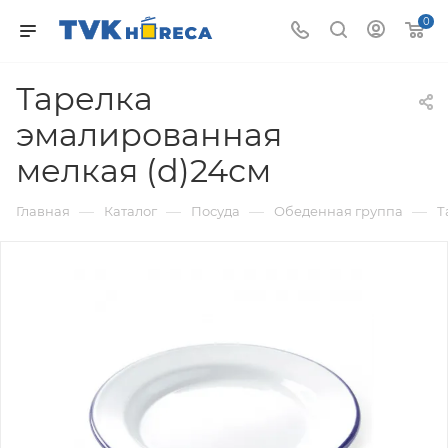
0
Тарелка
эмалированная
мелкая (d)24см
—
—
—
—
Главная
Каталог
Посуда
Обеденная группа
Т