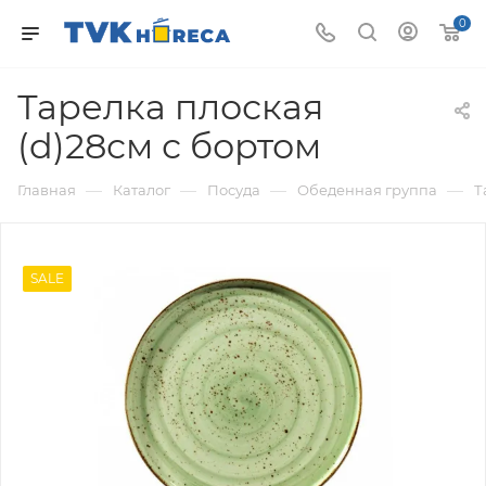
0
Тарелка плоская
(d)28см с бортом
—
—
—
—
Главная
Каталог
Посуда
Обеденная группа
Т
SALE