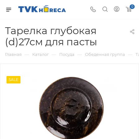
0
Тарелка глубокая
(d)27см для пасты
—
—
—
—
Главная
Каталог
Посуда
Обеденная группа
Т
SALE