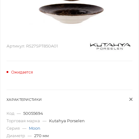
Артикул:
RS27SPT850A01
Ожидается
ХАРАКТЕРИСТИКИ
Код
—
50055694
Торговая марка
—
Kutahya Porselen
Серия
—
Moon
Диаметр
—
270 мм