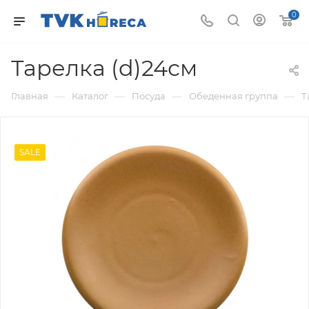
0
Тарелка (d)24см
—
—
—
—
Главная
Каталог
Посуда
Обеденная группа
Т
SALE