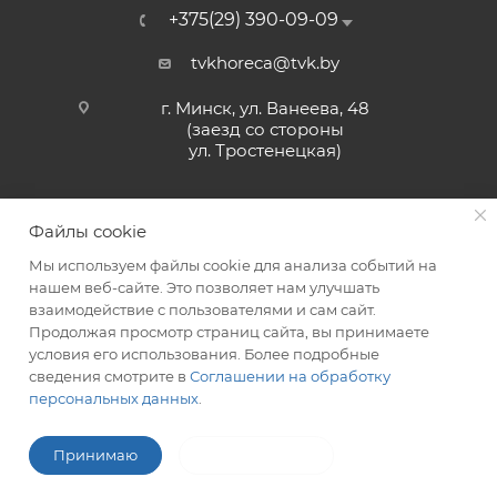
+375(29) 390-09-09
tvkhoreca@tvk.by
г. Минск, ул. Ванеева, 48
(заезд со стороны
ул. Тростенецкая)
Файлы cookie
Мы используем файлы cookie для анализа событий на
нашем веб-сайте. Это позволяет нам улучшать
взаимодействие с пользователями и сам сайт.
2026 © ЗАО «ТВК»
Продолжая просмотр страниц сайта, вы принимаете
условия его использования. Более подробные
сведения смотрите в
Соглашении на обработку
персональных данных
.
ITG-SOFT </>
Разработка сайтов в Минске
Принимаю
Не принимаю