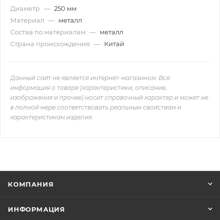
Диаметр
—
250 мм
Материал
—
металл
Состав по материалам
—
металл
Страна происхождения
—
Китай
Данный сайт не является интернет-магазином. Вся
информация о товаре (характеристики, описание,
изображения и прочее) носит справочный характер и может не
в полной мере соответствовать реальным свойствам и
характеристикам изделия.
КОМПАНИЯ
ИНФОРМАЦИЯ