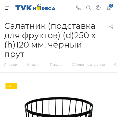
0
Салатник (подставка
для фруктов) (d)250 x
(h)120 мм, чёрный
прут
—
—
—
—
Главная
Каталог
Посуда
Обеденная группа
С
SALE