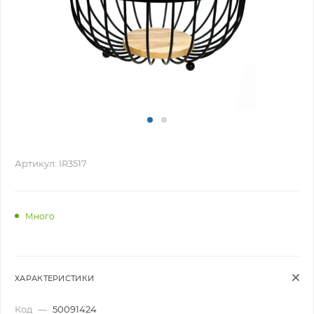
Артикул:
IR3517
Много
ХАРАКТЕРИСТИКИ
Код
—
50091424