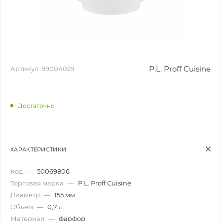
P.L. Proff Cuisine
Артикул:
99004029
Достаточно
ХАРАКТЕРИСТИКИ
Код
—
50069806
Торговая марка
—
P.L. Proff Cuisine
Диаметр
—
155 мм
Объем
—
0,7 л
Материал
—
фарфор