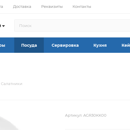
та
Доставка
Реквизиты
Контакты
9
ры
Посуда
Сервировка
Кухня
Кей
Салатники
Артикул:
AGR30KK00