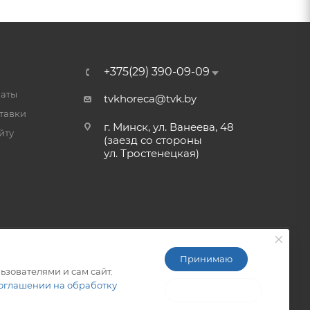
+375(29) 390-09-09
латы
tvkhoreca@tvk.by
тавки
г. Минск, ул. Ванеева, 48
йту
(заезд со стороны
ул. Тростенецкая)
Принимаю
ьзователями и сам сайт.
ITG-SOFT </>
Разработка сайтов в Минске
оглашении на обработку
Не принимаю