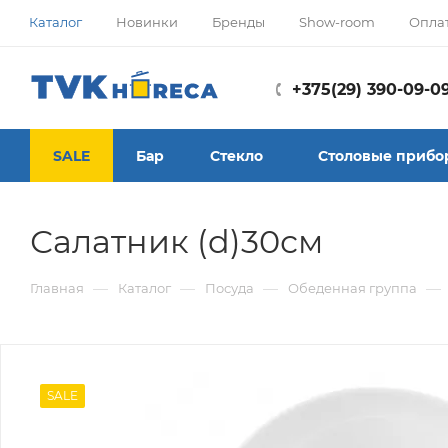
Каталог
Новинки
Бренды
Show-room
Опла
+375(29) 390-09-0
SALE
Бар
Стекло
Столовые прибо
Салатник (d)30см
—
—
—
—
Главная
Каталог
Посуда
Обеденная группа
SALE