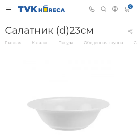
0
Салатник (d)23см
—
—
—
—
Главная
Каталог
Посуда
Обеденная группа
С