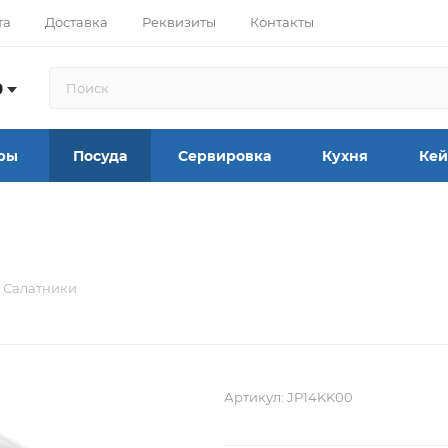
та
Доставка
Реквизиты
Контакты
9
ры
Посуда
Сервировка
Кухня
Кей
Салатники
Артикул:
JP14KK00