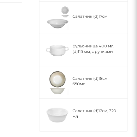
Салатник (d)17см
Бульонница 400 мл,
(d)115 мм, с ручками
Салатник (d)18см,
650мл
Салатник (d)12см, 320
мл