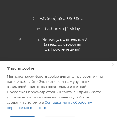
+375(29) 390-09-09
tvkhoreca@tvk.by
г. Минск, ул. Ванеева, 48
(заезд со стороны
ул. Тростенецкая)
Файлы cookie
Мы используем файлы cookie для анализа событий на
нашем веб-сайте. Это позволяет нам улучшать
взаимодействие с пользователями и сам сайт.
2026 © ЗАО «ТВК»
Продолжая просмотр страниц сайта, вы принимаете
условия его использования. Более подробные
сведения смотрите в
Соглашении на обработку
персональных данных
.
ITG-SOFT </>
Разработка сайтов в Минске