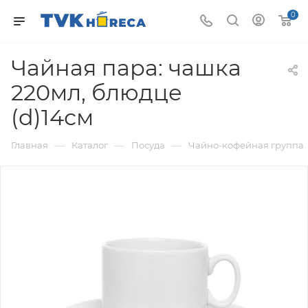
0
Чайная пара: чашка
220мл, блюдце
(d)14см
—
—
—
Главная
Каталог
Посуда
Чайно-кофейная группа