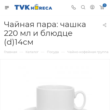
0
Чайная пара: чашка
220 мл и блюдце
(d)14см
—
—
—
Главная
Каталог
Посуда
Чайно-кофейная группа