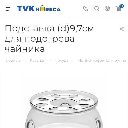
0
Подставка (d)9,7см
для подогрева
чайника
—
—
—
Главная
Каталог
Посуда
Чайно-кофейная группа