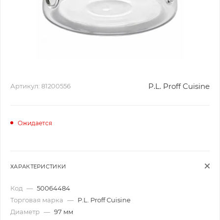
P.L. Proff Cuisine
Артикул:
81200556
Ожидается
ХАРАКТЕРИСТИКИ
Код
—
50064484
Торговая марка
—
P.L. Proff Cuisine
Диаметр
—
97 мм