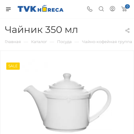
0
Чайник 350 мл
—
—
—
Главная
Каталог
Посуда
Чайно-кофейная группа
SALE