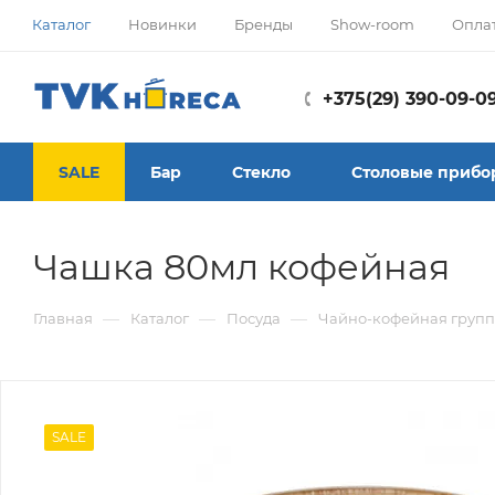
Каталог
Новинки
Бренды
Show-room
Опла
+375(29) 390-09-0
SALE
Бар
Стекло
Столовые прибо
Чашка 80мл кофейная
—
—
—
Главная
Каталог
Посуда
Чайно-кофейная групп
SALE