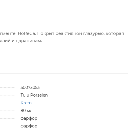
менте HoReCa. Покрыт реактивной глазурью, которая
елий и царапинам.
50072053
Tulu Porselen
Krem
80 мл
фарфор
фарфор