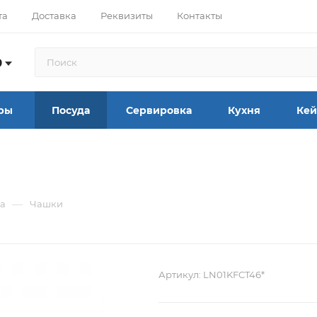
та
Доставка
Реквизиты
Контакты
9
ры
Посуда
Сервировка
Кухня
Кей
—
а
Чашки
Артикул:
LN01KFCT46*