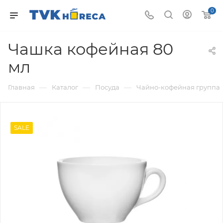
0
Чашка кофейная 80
мл
—
—
—
Главная
Каталог
Посуда
Чайно-кофейная группа
SALE