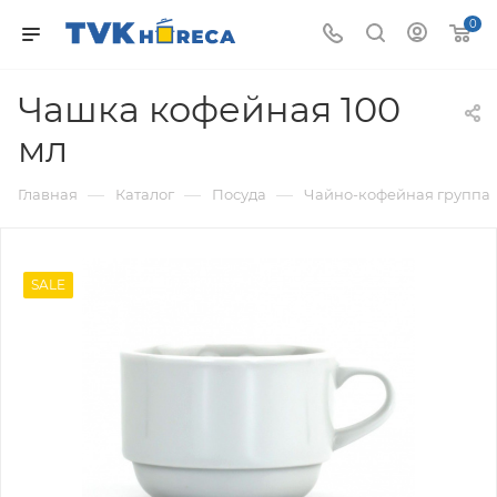
0
Чашка кофейная 100
мл
—
—
—
Главная
Каталог
Посуда
Чайно-кофейная группа
SALE