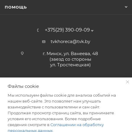
ПОМОЩЬ
+375(29) 390-09-09
tvkhoreca@tvk.by
г. Минск, ул. Ванеева, 48
(заезд со стороны
ул. Тростенецкая)
Файлы cookie
Мы используем файлы cookie для анализа событий на
нашем веб-сайте. Это позволяет нам улучшать
взаимодействие с пользователями и сам сайт.
2026 © ЗАО «ТВК»
Продолжая просмотр страниц сайта, вы принимаете
условия его использования. Более подробные
сведения смотрите в
Соглашении на обработку
персональных данных
.