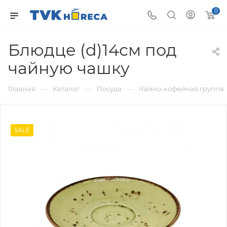
0
Блюдце (d)14см под
чайную чашку
—
—
—
Главная
Каталог
Посуда
Чайно-кофейная группа
SALE