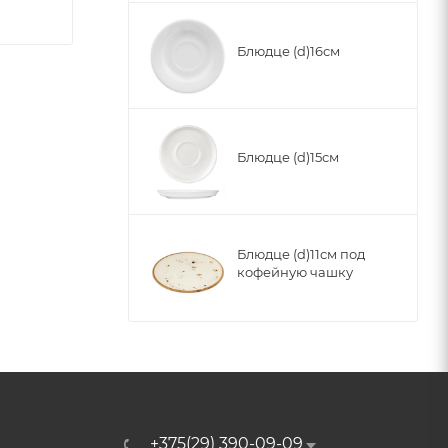
Блюдце (d)16см
Блюдце (d)15см
Блюдце (d)11см под
кофейную чашку
+375(29) 390-09-09