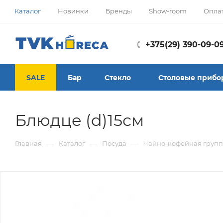
Каталог
Новинки
Бренды
Show-room
Опла
+375(29) 390-09-0
SALE
Бар
Стекло
Столовые прибо
Блюдце (d)15см
—
—
—
Главная
Каталог
Посуда
Чайно-кофейная групп