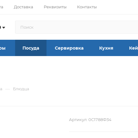
та
Доставка
Реквизиты
Контакты
9
ры
Посуда
Сервировка
Кухня
Кей
—
а
Блюдца
Артикул:
0С1788Ф34