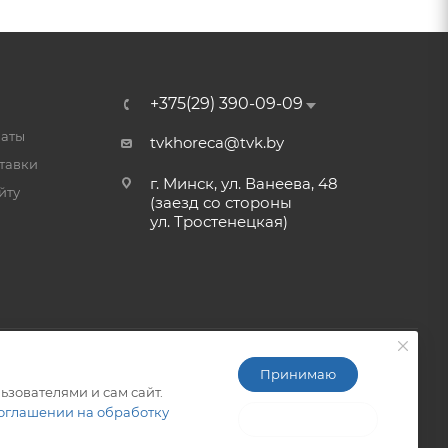
+375(29) 390-09-09
латы
tvkhoreca@tvk.by
тавки
г. Минск, ул. Ванеева, 48
йту
(заезд со стороны
ул. Тростенецкая)
Принимаю
ьзователями и сам сайт.
ITG-SOFT </>
Разработка сайтов в Минске
оглашении на обработку
Не принимаю