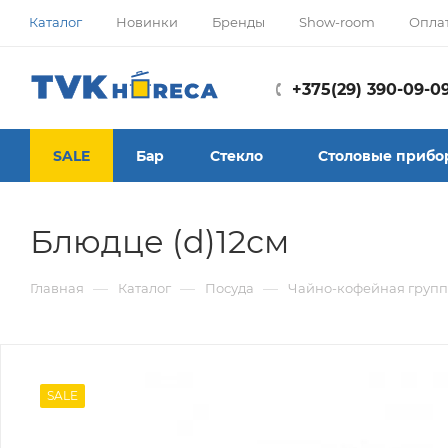
Каталог
Новинки
Бренды
Show-room
Опла
+375(29) 390-09-0
SALE
Бар
Стекло
Столовые прибо
Блюдце (d)12см
—
—
—
Главная
Каталог
Посуда
Чайно-кофейная групп
SALE