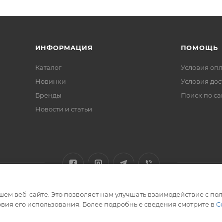
ИНФОРМАЦИЯ
ПОМОЩЬ
Каталог
Условия оп
Новинки
Условия дос
Бренды
Поиск по са
Новости и статьи
ем веб-сайте. Это позволяет нам улучшать взаимодействие с пол
вия его использования. Более подробные сведения смотрите в
С