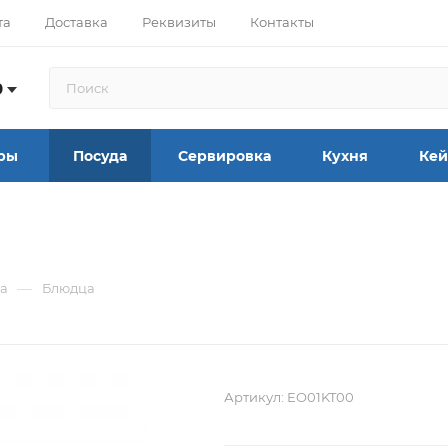
та
Доставка
Реквизиты
Контакты
9
ры
Посуда
Сервировка
Кухня
Кей
—
а
Блюдца
Артикул:
EO01KT00