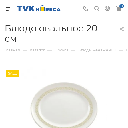
0
Блюдо овальное 20
см
—
—
—
—
Главная
Каталог
Посуда
Блюда, менажницы
SALE