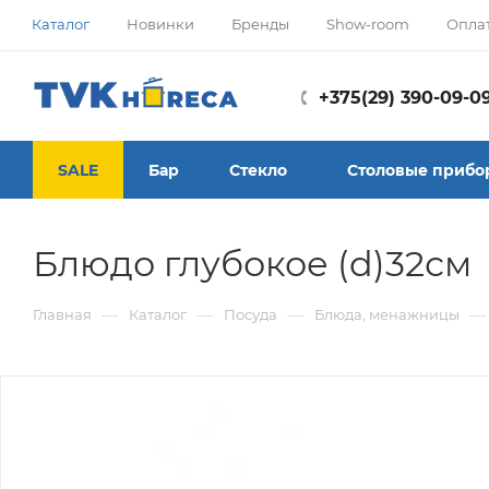
Каталог
Новинки
Бренды
Show-room
Опла
+375(29) 390-09-0
SALE
Бар
Стекло
Столовые прибо
Блюдо глубокое (d)32см
—
—
—
—
Главная
Каталог
Посуда
Блюда, менажницы