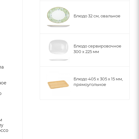
Блюдо 32 см, овальное
Блюдо сервировочное
300 х 225 мм
ла
Блюдо 405 x 305 x 15 мм,
ное
прямоугольное
o
м
му
occo