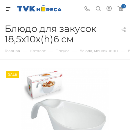
0
Блюдо для закусок
18,5х10х(h)6 см
—
—
—
—
Главная
Каталог
Посуда
Блюда, менажницы
SALE