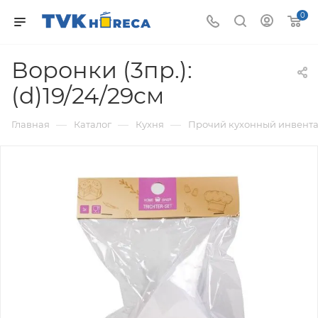
0
Воронки (3пр.):
(d)19/24/29cм
—
—
—
Главная
Каталог
Кухня
Прочий кухонный инвент