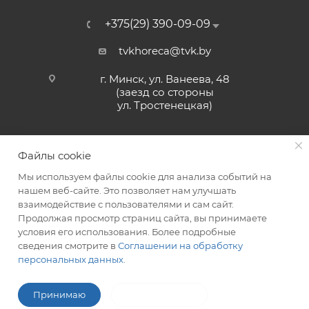
+375(29) 390-09-09
tvkhoreca@tvk.by
г. Минск, ул. Ванеева, 48
(заезд со стороны
ул. Тростенецкая)
Файлы cookie
Мы используем файлы cookie для анализа событий на
нашем веб-сайте. Это позволяет нам улучшать
взаимодействие с пользователями и сам сайт.
2026 © ЗАО «ТВК»
Продолжая просмотр страниц сайта, вы принимаете
условия его использования. Более подробные
сведения смотрите в
Соглашении на обработку
персональных данных
.
ITG-SOFT </>
Разработка сайтов в Минске
Принимаю
Не принимаю