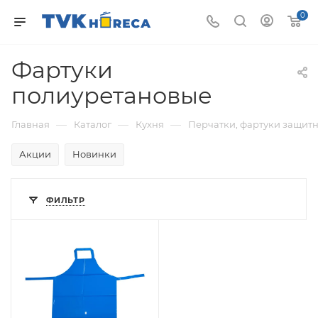
0
Фартуки
полиуретановые
—
—
—
Главная
Каталог
Кухня
Перчатки, фартуки защит
Акции
Новинки
ФИЛЬТР