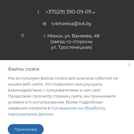
+375(29) 390-09-09
tvkhoreca@tvk.by
г. Минск, ул. Ванеева, 48
(заезд со стороны
ул. Тростенецкая)
Файлы cookie
Мы используем файлы cookie для анализа событий на
нашем веб-сайте. Это позволяет нам улучшать
взаимодействие с пользователями и сам сайт.
2026 © ЗАО «ТВК»
Продолжая просмотр страниц сайта, вы принимаете
условия его использования. Более подробные
сведения смотрите в
Соглашении на обработку
персональных данных
.
ITG-SOFT </>
Разработка сайтов в Минске
Принимаю
Не принимаю