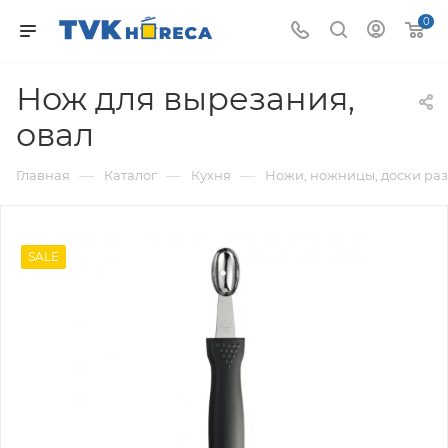
0
Нож для вырезания,
овал
—
—
—
Главная
Каталог
Кухня
Ножи, ножницы, доски раз
SALE