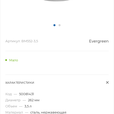
Evergreen
Артикул:
BM552-3,5
Мало
ХАРАКТЕРИСТИКИ
Код
—
50081431
Диаметр
—
262 мм
Объем
—
3,5 л
Материал
—
сталь, нержавеющая