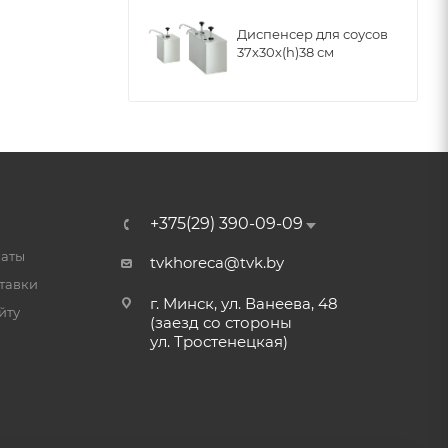
Диспенсер для соусов
37х30х(h)38 см
+375(29) 390-09-09
латы
tvkhoreca@tvk.by
тавки
г. Минск, ул. Ванеева, 48
йту
(заезд со стороны
ул. Тростенецкая)