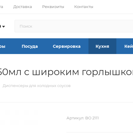
та
Доставка
Реквизиты
Контакты
9
ры
Посуда
Сервировка
Кухня
Кей
450мл с широким горлышко
Диспенсеры для холодных соусов
Артикул:
BO 2111